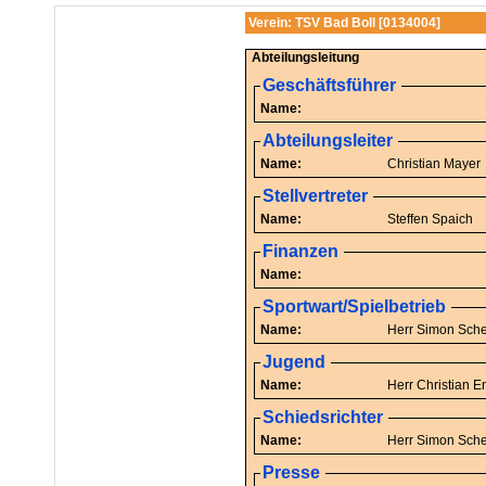
Verein: TSV Bad Boll [0134004]
Abteilungsleitung
Geschäftsführer
Name:
Abteilungsleiter
Name:
Christian Mayer
Stellvertreter
Name:
Steffen Spaich
Finanzen
Name:
Sportwart/Spielbetrieb
Name:
Herr Si
Jugend
Name:
Herr C
Schiedsrichter
Name:
Herr Si
Presse