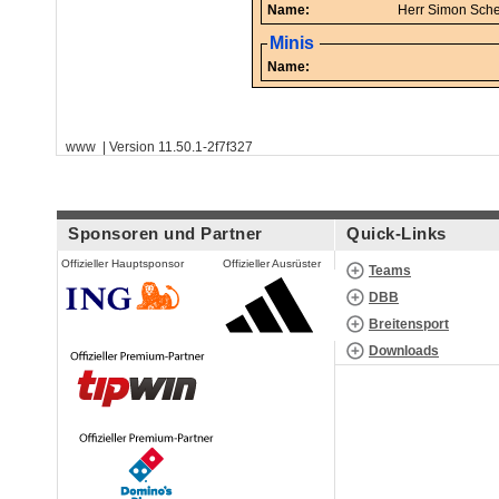
Name:
Herr Si
Minis
Name:
www | Version 11.50.1-2f7f327
Sponsoren und Partner
Quick-Links
Offizieller Hauptsponsor
Offizieller Ausrüster
Teams
DBB
Breitensport
Downloads