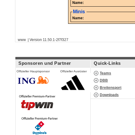
Name:
Minis
Name:
www | Version 11.50.1-2f7f327
Sponsoren und Partner
Quick-Links
Offizieller Hauptsponsor
Offizieller Ausrüster
Teams
DBB
Breitensport
Downloads