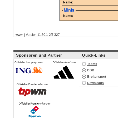
Name:
Minis
Name:
www | Version 11.50.1-2f7f327
Sponsoren und Partner
Quick-Links
Offizieller Hauptsponsor
Offizieller Ausrüster
Teams
DBB
Breitensport
Downloads