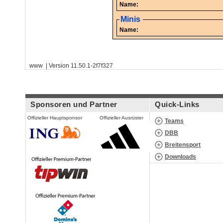
Name:
Minis
Name:
www | Version 11.50.1-2f7f327
Sponsoren und Partner
Quick-Links
Offizieller Hauptsponsor
Offizieller Ausrüster
Teams
DBB
Breitensport
Downloads