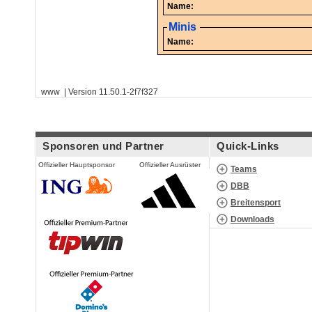
Name:
Minis
Name:
www | Version 11.50.1-2f7f327
Sponsoren und Partner
Quick-Links
Offizieller Hauptsponsor
Offizieller Ausrüster
Teams
DBB
Breitensport
Downloads