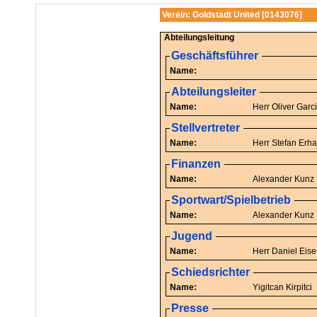
Verein: Goldstadt United [0143076]
Abteilungsleitung
Geschäftsführer
Name:
Abteilungsleiter
Name:
Herr Oliver
Stellvertreter
Name:
Herr Stefan 
Finanzen
Name:
Alexander Kunz
Sportwart/Spielbetrieb
Name:
Alexander Kunz
Jugend
Name:
Herr Daniel E
Schiedsrichter
Name:
Yigitcan Kirpitci
Presse