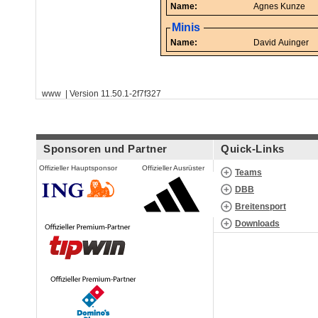
Name:
Agnes Kunze
Minis
Name:
David Auinger
www | Version 11.50.1-2f7f327
Sponsoren und Partner
Quick-Links
Offizieller Hauptsponsor
Offizieller Ausrüster
Teams
DBB
Breitensport
Downloads