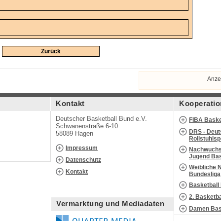
Zurück
Anze
Kontakt
Kooperatio
Deutscher Basketball Bund e.V.
FIBA Baske
Schwanenstraße 6-10
DRS - Deut
58089 Hagen
Rollstuhls
Impressum
Nachwuchs 
Jugend Bas
Datenschutz
Weibliche 
Kontakt
Bundesliga
Basketball
2. Basketb
Vermarktung und Mediadaten
Damen Bask