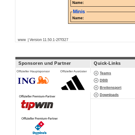
Name:
Minis
Name:
www | Version 11.50.1-2f7f327
Sponsoren und Partner
Quick-Links
Offizieller Hauptsponsor
Offizieller Ausrüster
Teams
DBB
Breitensport
Downloads