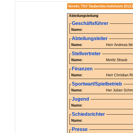
Verein: TSV Tauberbischofsheim [012
Abteilungsleitung
Geschäftsführer
Name:
Abteilungsleiter
Name:
Herr An
Stellvertreter
Name:
Moritz Straub
Finanzen
Name:
Herr C
Sportwart/Spielbetrieb
Name:
Her Julian Sch
Jugend
Name:
Schiedsrichter
Name:
Presse