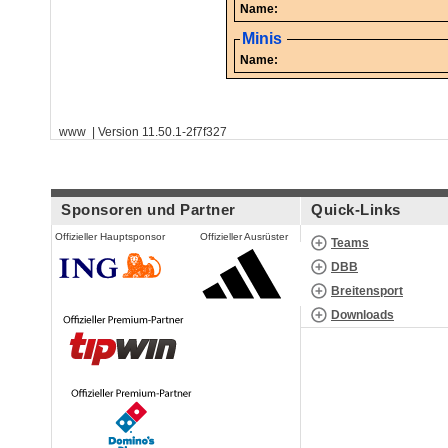
Name:
Minis
Name:
www | Version 11.50.1-2f7f327
Sponsoren und Partner
Quick-Links
Offizieller Hauptsponsor
Offizieller Ausrüster
Teams
DBB
Breitensport
Downloads