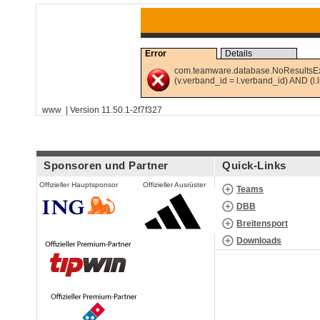
Error
Details
com.teamware.database.NoResultsExc
(v.verband_id = l.verband_id) AND (l.
www | Version 11.50.1-2f7f327
Sponsoren und Partner
Quick-Links
Offizieller Hauptsponsor
Offizieller Ausrüster
Teams
DBB
Breitensport
Downloads