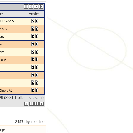
me
Ansicht
er FSV e.V.
e. V.
ianz
dam
dam
e.V.
Club e.V.
329 (3281 Treffer insgesamt)
2457 Ligen online
ige