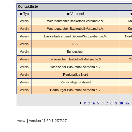
Kontaktliste
Typ
Verband
Verein
Westdeutscher Basketball-Verband e.V.
Kr
Verein
Westdeutscher Basketball-Verband e.V.
Kr
Verein
Basketballverband Baden-Württemberg e.V.
Nord
Verein
JBBL
Verein
Bundesligen
Verein
Bayerischer Basketball-Verband e.V.
O
Verein
Hessischer Basketball-Verband e.V.
Verein
Regionalliga Nord
Verein
Regionalliga Südwest
Verein
Hamburger Basketball-Verband e.V.
1
2
3
4
5
6
7
8
9
10
>>
www | Version 11.50.1-2f7f327