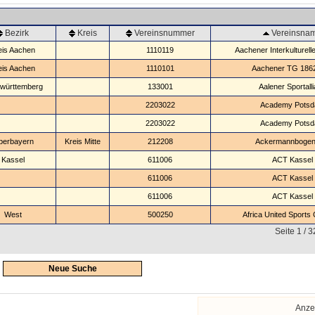
Bezirk
Kreis
Vereinsnummer
Vereinsna
eis Aachen
1110119
Aachener Interkulturell
eis Aachen
1110101
Aachener TG 1862 
württemberg
133001
Aalener Sportall
2203022
Academy Pots
2203022
Academy Pots
berbayern
Kreis Mitte
212208
Ackermannbogen 
Kassel
611006
ACT Kassel
611006
ACT Kassel
611006
ACT Kassel
West
500250
Africa United Sports 
Seite 1 / 
Neue Suche
Anze