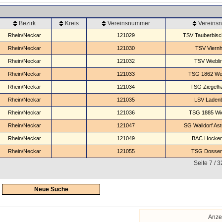
Bezirk
Kreis
Vereinsnummer
Vereins
Rhein/Neckar
121029
TSV Tauberbisc
Rhein/Neckar
121030
TSV Viern
Rhein/Neckar
121032
TSV Wiebli
Rhein/Neckar
121033
TSG 1862 We
Rhein/Neckar
121034
TSG Ziegelh
Rhein/Neckar
121035
LSV Laden
Rhein/Neckar
121036
TSG 1885 Wi
Rhein/Neckar
121047
SG Walldorf Asto
Rhein/Neckar
121049
BAC Hocken
Rhein/Neckar
121055
TSG Dosse
Seite 7 / 
Neue Suche
Anze