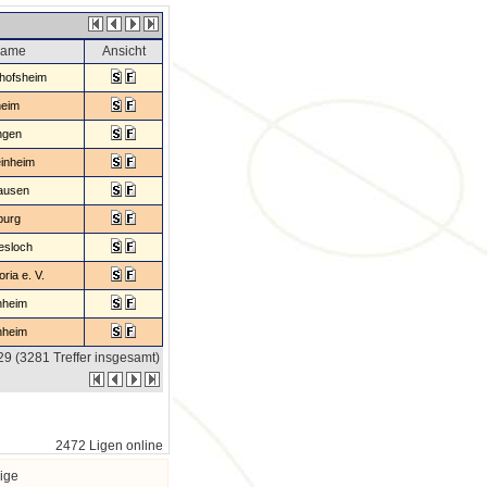
name
Ansicht
hofsheim
heim
ngen
inheim
ausen
burg
esloch
ria e. V.
heim
nheim
329 (3281 Treffer insgesamt)
2472 Ligen online
ige