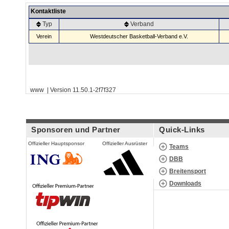
Kontaktliste
Typ
Verband
Verein
Westdeutscher Basketball-Verband e.V.
www | Version 11.50.1-2f7f327
Sponsoren und Partner
Quick-Links
Offizieller Hauptsponsor
Offizieller Ausrüster
Teams
DBB
Breitensport
Downloads