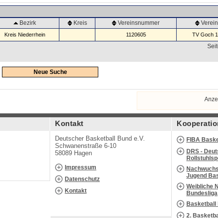
Bezirk
Kreis
Vereinsnummer
Verei
Kreis Niederrhein
1120605
TV Goch 18
Seit
Neue Suche
Anze
Kontakt
Kooperatio
Deutscher Basketball Bund e.V.
FIBA Baske
Schwanenstraße 6-10
DRS - Deut
58089 Hagen
Rollstuhls
Impressum
Nachwuchs 
Jugend Bas
Datenschutz
Weibliche 
Kontakt
Bundesliga
Basketball
2. Basketb