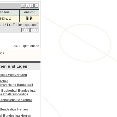
nsname
Ansicht
83 e. V.
e 1 / 1 (1 Treffer insgesamt)
2471 Ligen online
ige
nen und Ligen
tball-Weltverband
scher
portverband Basketball
Basketball Bundesliga /
ketball Bundesliga
Nachwuchs Basketball
 Bundesliga Herren
all Bundesliga Herren