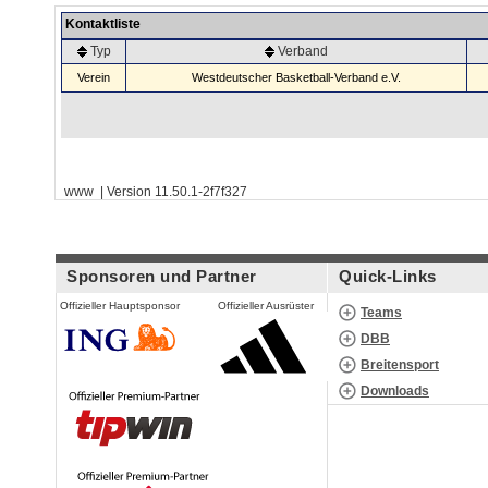
Kontaktliste
Typ
Verband
Verein
Westdeutscher Basketball-Verband e.V.
www | Version 11.50.1-2f7f327
Sponsoren und Partner
Quick-Links
Offizieller Hauptsponsor
Offizieller Ausrüster
Teams
DBB
Breitensport
Downloads