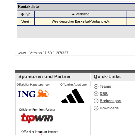
Kontaktliste
Typ
Verband
Verein
Westdeutscher Basketball-Verband e.V.
www | Version 11.50.1-2f7f327
Sponsoren und Partner
Quick-Links
Offizieller Hauptsponsor
Offizieller Ausrüster
Teams
DBB
Breitensport
Downloads