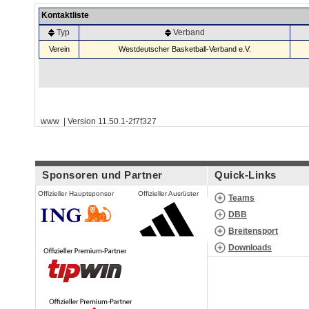
Kontaktliste
Typ
Verband
Verein
Westdeutscher Basketball-Verband e.V.
www | Version 11.50.1-2f7f327
Sponsoren und Partner
Quick-Links
Offizieller Hauptsponsor
Offizieller Ausrüster
Teams
DBB
Breitensport
Downloads