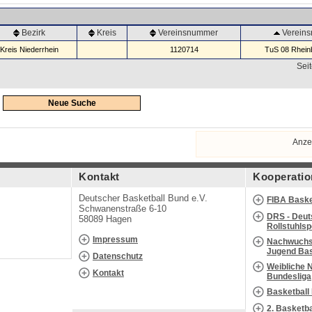
Bezirk
Kreis
Vereinsnummer
Verein
Kreis Niederrhein
1120714
TuS 08 Rheinb
Seit
Neue Suche
Anze
Kontakt
Kooperatio
Deutscher Basketball Bund e.V.
FIBA Baske
Schwanenstraße 6-10
DRS - Deut
58089 Hagen
Rollstuhls
Impressum
Nachwuchs 
Jugend Bas
Datenschutz
Weibliche 
Kontakt
Bundesliga
Basketball
2. Basketb