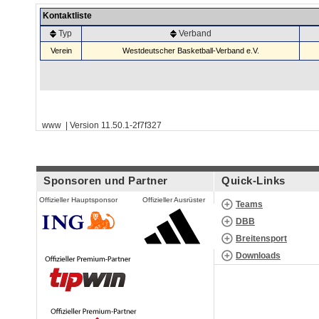
Kontaktliste
Typ
Verband
Verein
Westdeutscher Basketball-Verband e.V.
www | Version 11.50.1-2f7f327
Sponsoren und Partner
Quick-Links
Offizieller Hauptsponsor
Offizieller Ausrüster
Teams
DBB
Breitensport
Downloads