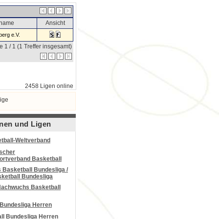
sname
Ansicht
erg e.V.
e 1 / 1 (1 Treffer insgesamt)
2458 Ligen online
ige
nen und Ligen
tball-Weltverband
scher
portverband Basketball
Basketball Bundesliga /
ketball Bundesliga
Nachwuchs Basketball
 Bundesliga Herren
all Bundesliga Herren