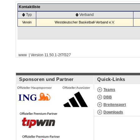
Kontaktliste
Typ
Verband
Verein
Westdeutscher Basketball-Verband e.V.
www | Version 11.50.1-2f7f327
Sponsoren und Partner
Quick-Links
Offizieller Hauptsponsor
Offizieller Ausrüster
Teams
DBB
Breitensport
Downloads