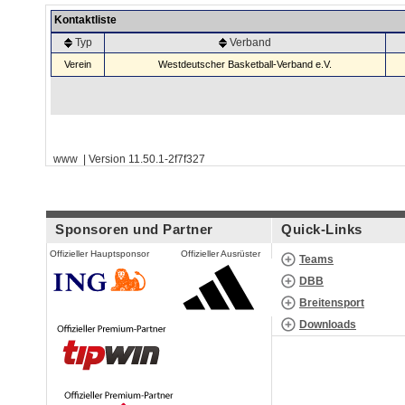
Kontaktliste
Typ
Verband
Verein
Westdeutscher Basketball-Verband e.V.
www | Version 11.50.1-2f7f327
Sponsoren und Partner
Quick-Links
Offizieller Hauptsponsor
Offizieller Ausrüster
Teams
DBB
Breitensport
Downloads