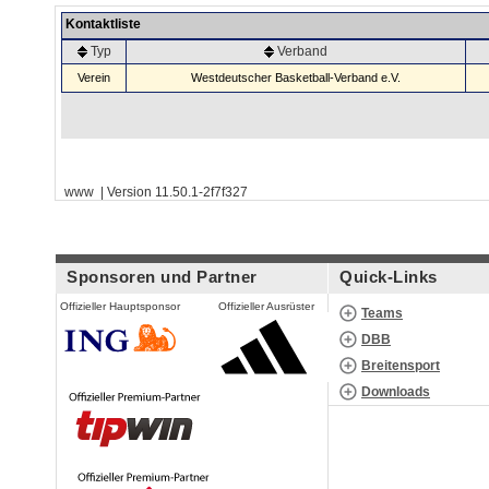
Kontaktliste
Typ
Verband
Verein
Westdeutscher Basketball-Verband e.V.
www | Version 11.50.1-2f7f327
Sponsoren und Partner
Quick-Links
Offizieller Hauptsponsor
Offizieller Ausrüster
Teams
DBB
Breitensport
Downloads