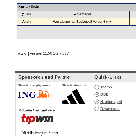
Kontaktliste
Typ
Verband
Verein
Westdeutscher Basketball-Verband e.V.
www | Version 11.50.1-2f7f327
Sponsoren und Partner
Quick-Links
Offizieller Hauptsponsor
Offizieller Ausrüster
Teams
DBB
Breitensport
Downloads