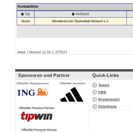
Kontaktliste
Typ
Verband
Verein
Westdeutscher Basketball-Verband e.V.
www | Version 11.50.1-2f7f327
Sponsoren und Partner
Quick-Links
Offizieller Hauptsponsor
Offizieller Ausrüster
Teams
DBB
Breitensport
Downloads