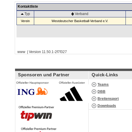
Kontaktliste
Typ
Verband
Verein
Westdeutscher Basketball-Verband e.V.
www | Version 11.50.1-2f7f327
Sponsoren und Partner
Quick-Links
Offizieller Hauptsponsor
Offizieller Ausrüster
Teams
DBB
Breitensport
Downloads