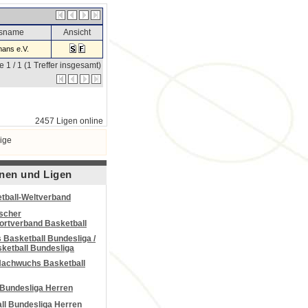
nsname
Ansicht
ans e.V.
e 1 / 1 (1 Treffer insgesamt)
2457 Ligen online
ige
nen und Ligen
tball-Weltverband
scher
portverband Basketball
Basketball Bundesliga /
ketball Bundesliga
Nachwuchs Basketball
 Bundesliga Herren
all Bundesliga Herren