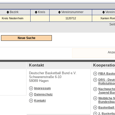
Bezirk
Kreis
Vereinsnummer
Verei
Kreis Niederrhein
1120712
Xanten Rom
Seit
Neue Suche
Anze
Kontakt
Kooperatio
Deutscher Basketball Bund e.V.
FIBA Baske
Schwanenstraße 6-10
DRS - Deut
58089 Hagen
Rollstuhls
Impressum
Nachwuchs 
Jugend Bas
Datenschutz
Weibliche 
Kontakt
Bundesliga
Basketball
2. Basketb