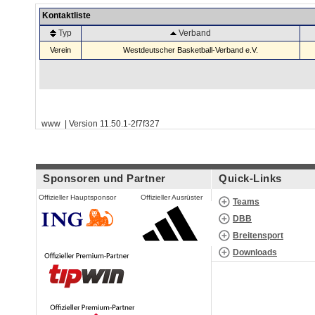
Kontaktliste
Typ
Verband
Verein
Westdeutscher Basketball-Verband e.V.
www | Version 11.50.1-2f7f327
Sponsoren und Partner
Quick-Links
Offizieller Hauptsponsor
Offizieller Ausrüster
Teams
DBB
Breitensport
Downloads