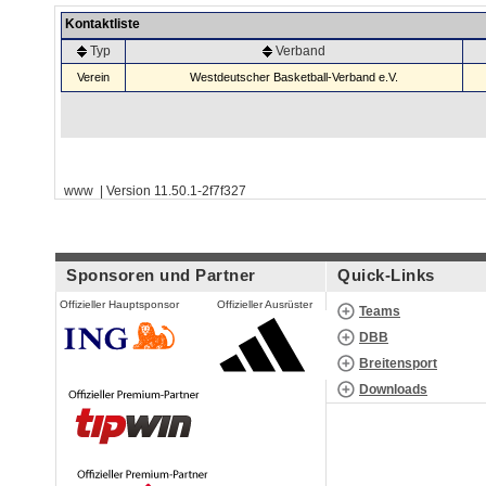
Kontaktliste
Typ
Verband
Verein
Westdeutscher Basketball-Verband e.V.
www | Version 11.50.1-2f7f327
Sponsoren und Partner
Quick-Links
Offizieller Hauptsponsor
Offizieller Ausrüster
Teams
DBB
Breitensport
Downloads