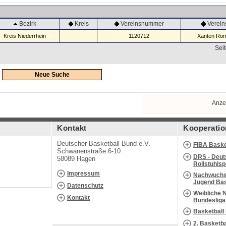
Bezirk
Kreis
Vereinsnummer
Verei
Kreis Niederrhein
1120712
Xanten Rom
Seit
Neue Suche
Anze
Kontakt
Kooperatio
Deutscher Basketball Bund e.V.
FIBA Baske
Schwanenstraße 6-10
DRS - Deut
58089 Hagen
Rollstuhls
Impressum
Nachwuchs 
Jugend Bas
Datenschutz
Weibliche 
Kontakt
Bundesliga
Basketball
2. Basketb