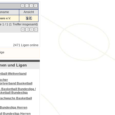
nsname
Ansicht
ans e.V.
e 1 / 1 (1 Treffer insgesamt)
2471 Ligen online
ige
nen und Ligen
tball-Weltverband
scher
portverband Basketball
Basketball Bundesliga /
ketball Bundesliga
Nachwuchs Basketball
 Bundesliga Herren
all Bundesliga Herren