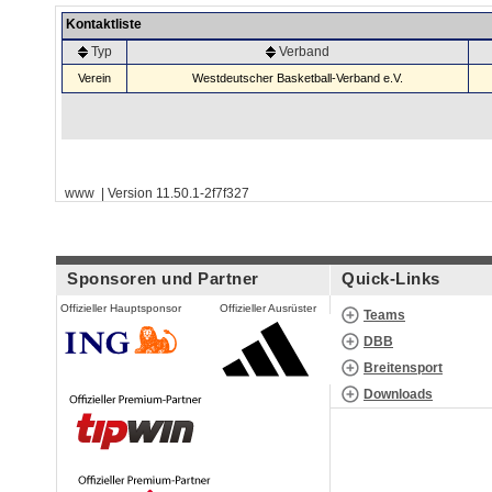
Kontaktliste
Typ
Verband
Verein
Westdeutscher Basketball-Verband e.V.
www | Version 11.50.1-2f7f327
Sponsoren und Partner
Quick-Links
Offizieller Hauptsponsor
Offizieller Ausrüster
Teams
DBB
Breitensport
Downloads