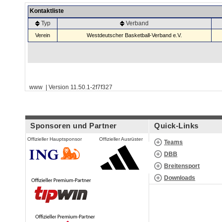
Kontaktliste
Typ
Verband
Verein
Westdeutscher Basketball-Verband e.V.
www | Version 11.50.1-2f7f327
Sponsoren und Partner
Quick-Links
Offizieller Hauptsponsor
Offizieller Ausrüster
Teams
DBB
Breitensport
Downloads