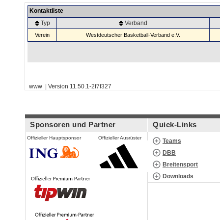
Kontaktliste
Typ
Verband
Verein
Westdeutscher Basketball-Verband e.V.
www | Version 11.50.1-2f7f327
Sponsoren und Partner
Quick-Links
Offizieller Hauptsponsor
Offizieller Ausrüster
Teams
DBB
Breitensport
Downloads