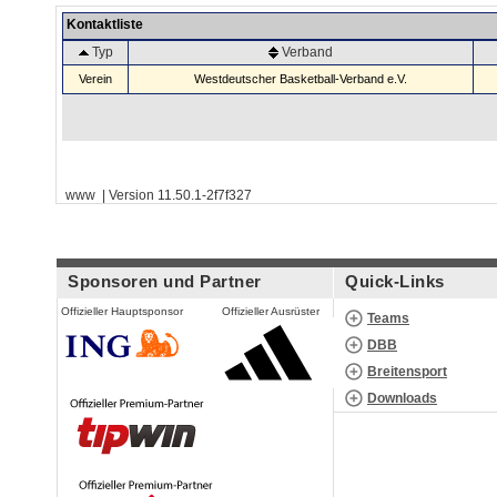
Kontaktliste
Typ
Verband
Verein
Westdeutscher Basketball-Verband e.V.
www | Version 11.50.1-2f7f327
Sponsoren und Partner
Quick-Links
Offizieller Hauptsponsor
Offizieller Ausrüster
Teams
DBB
Breitensport
Downloads