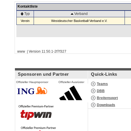
Kontaktliste
Typ
Verband
Verein
Westdeutscher Basketball-Verband e.V.
www | Version 11.50.1-2f7f327
Sponsoren und Partner
Quick-Links
Offizieller Hauptsponsor
Offizieller Ausrüster
Teams
DBB
Breitensport
Downloads