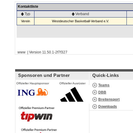
Kontaktliste
Typ
Verband
Verein
Westdeutscher Basketball-Verband e.V.
www | Version 11.50.1-2f7f327
Sponsoren und Partner
Quick-Links
Offizieller Hauptsponsor
Offizieller Ausrüster
Teams
DBB
Breitensport
Downloads