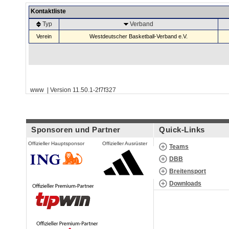
Kontaktliste
Typ
Verband
Verein
Westdeutscher Basketball-Verband e.V.
www | Version 11.50.1-2f7f327
Sponsoren und Partner
Quick-Links
Offizieller Hauptsponsor
Offizieller Ausrüster
Teams
DBB
Breitensport
Downloads