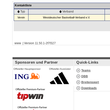
Kontaktliste
Typ
Verband
Verein
Westdeutscher Basketball-Verband e.V.
www | Version 11.50.1-2f7f327
Sponsoren und Partner
Quick-Links
Offizieller Hauptsponsor
Offizieller Ausrüster
Teams
DBB
Breitensport
Downloads