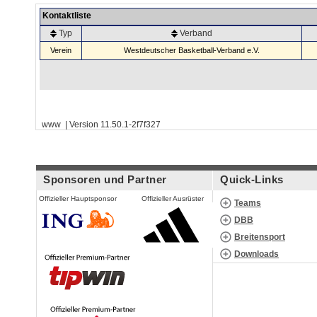
Kontaktliste
Typ
Verband
Verein
Westdeutscher Basketball-Verband e.V.
www | Version 11.50.1-2f7f327
Sponsoren und Partner
Quick-Links
Offizieller Hauptsponsor
Offizieller Ausrüster
Teams
DBB
Breitensport
Downloads