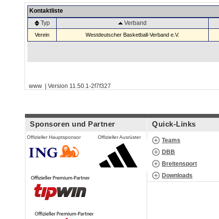
Kontaktliste
Typ
Verband
Verein
Westdeutscher Basketball-Verband e.V.
www | Version 11.50.1-2f7f327
Sponsoren und Partner
Quick-Links
Offizieller Hauptsponsor
Offizieller Ausrüster
Teams
DBB
Breitensport
Downloads