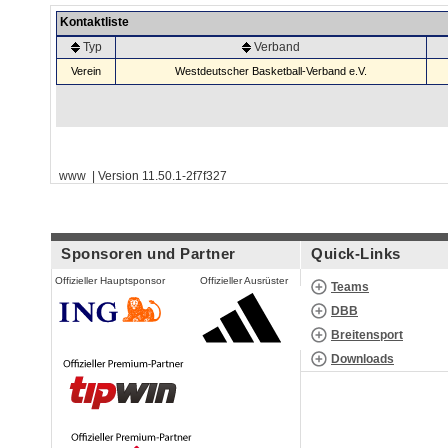
Kontaktliste
Typ
Verband
Verein
Westdeutscher Basketball-Verband e.V.
www | Version 11.50.1-2f7f327
Sponsoren und Partner
Quick-Links
Offizieller Hauptsponsor
Offizieller Ausrüster
Teams
DBB
Breitensport
Downloads