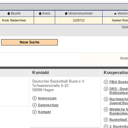
Bezirk
Kreis
Vereinsnummer
Verei
Kreis Niederrhein
1120712
Xanten Rom
Seit
Neue Suche
Anze
Kontakt
Kooperatio
Deutscher Basketball Bund e.V.
FIBA Baske
Schwanenstraße 6-10
DRS - Deut
58089 Hagen
Rollstuhls
Impressum
Nachwuchs 
Jugend Bas
Datenschutz
Weibliche 
Kontakt
Bundesliga
Basketball
2. Basketb