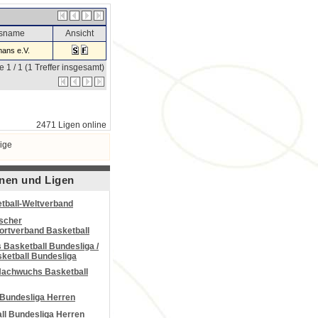
nsname
Ansicht
ans e.V.
e 1 / 1 (1 Treffer insgesamt)
2471 Ligen online
ige
nen und Ligen
tball-Weltverband
scher
portverband Basketball
Basketball Bundesliga /
ketball Bundesliga
Nachwuchs Basketball
 Bundesliga Herren
all Bundesliga Herren