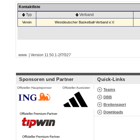
Kontaktliste
Typ
Verband
Verein
Westdeutscher Basketball-Verband e.V.
www | Version 11.50.1-2f7f327
Sponsoren und Partner
Quick-Links
Offizieller Hauptsponsor
Offizieller Ausrüster
Teams
DBB
Breitensport
Downloads