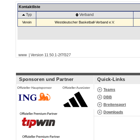
Kontaktliste
Typ
Verband
Verein
Westdeutscher Basketball-Verband e.V.
www | Version 11.50.1-2f7f327
Sponsoren und Partner
Quick-Links
Offizieller Hauptsponsor
Offizieller Ausrüster
Teams
DBB
Breitensport
Downloads