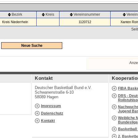
Bezirk
Kreis
Vereinsnummer
Verei
Kreis Niederrhein
1120712
Xanten Rom
Seit
Neue Suche
Anze
Kontakt
Kooperatio
Deutscher Basketball Bund e.V.
FIBA Baske
Schwanenstraße 6-10
DRS - Deut
58089 Hagen
Rollstuhls
Impressum
Nachwuchs 
Jugend Bas
Datenschutz
Weibliche 
Kontakt
Bundesliga
Basketball
2. Basketb