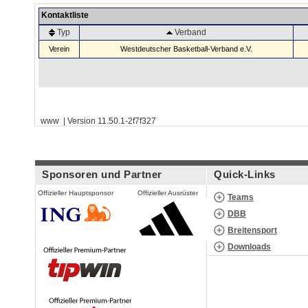
Kontaktliste
Typ
Verband
Verein
Westdeutscher Basketball-Verband e.V.
www | Version 11.50.1-2f7f327
Sponsoren und Partner
Quick-Links
Offizieller Hauptsponsor
Offizieller Ausrüster
Teams
DBB
Breitensport
Downloads