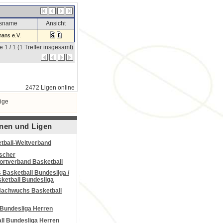
nsname
Ansicht
ans e.V.
e 1 / 1 (1 Treffer insgesamt)
2472 Ligen online
ige
nen und Ligen
tball-Weltverband
scher
portverband Basketball
Basketball Bundesliga /
ketball Bundesliga
Nachwuchs Basketball
 Bundesliga Herren
all Bundesliga Herren