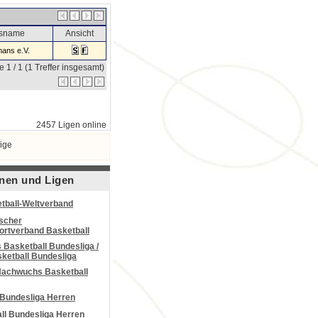
nsname
Ansicht
ans e.V.
e 1 / 1 (1 Treffer insgesamt)
2457 Ligen online
ige
nen und Ligen
tball-Weltverband
scher
portverband Basketball
Basketball Bundesliga /
ketball Bundesliga
Nachwuchs Basketball
 Bundesliga Herren
all Bundesliga Herren