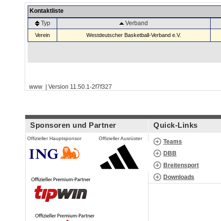
Kontaktliste
Typ
Verband
Verein
Westdeutscher Basketball-Verband e.V.
www | Version 11.50.1-2f7f327
Sponsoren und Partner
Quick-Links
Offizieller Hauptsponsor
Offizieller Ausrüster
Teams
DBB
Breitensport
Downloads