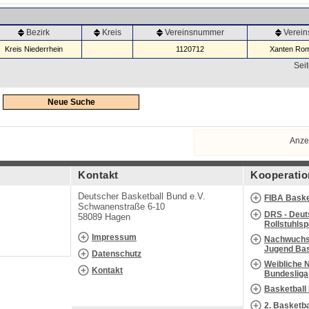
Bezirk
Kreis
Vereinsnummer
Verei
Kreis Niederrhein
1120712
Xanten Rom
Seit
Neue Suche
Anze
Kontakt
Kooperatio
Deutscher Basketball Bund e.V.
FIBA Baske
Schwanenstraße 6-10
DRS - Deut
58089 Hagen
Rollstuhls
Impressum
Nachwuchs 
Jugend Bas
Datenschutz
Weibliche 
Kontakt
Bundesliga
Basketball
2. Basketb