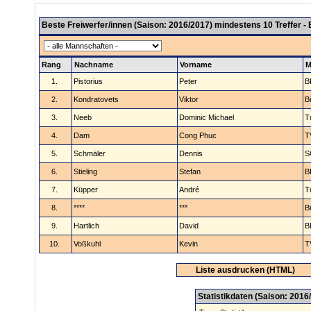
Beste Freiwerfer/innen (Saison: 2016/2017) mindestens 10 Treffer -
Rang
Nachname
Vorname
M
1.
Pistorius
Peter
B
2.
Kondratovets
Viktor
B
3.
Neeb
Dominic Michael
T
4.
Dam
Cong Phuc
T
5.
Schmäler
Dennis
S
6.
Stieling
Stefan
B
7.
Küpper
André
T
8.
****
***
B
9.
Hartlich
David
B
10.
Voßkuhl
Kevin
T
Liste ausdrucken (HTML)
Statistikdaten (Saison: 2016