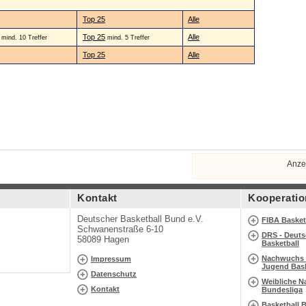
Top 25
Alle
0
Top 25
Alle
mind. 10 Treffer
mind. 5 Treffer
Top 25
Alle
Anze
Kontakt
Kooperatio
Deutscher Basketball Bund e.V.
FIBA Basket
Schwanenstraße 6-10
DRS - Deuts
58089 Hagen
Basketball
Nachwuchs B
Impressum
Jugend Bask
Datenschutz
Weibliche N
Kontakt
Bundesliga
Basketball 