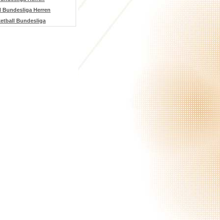
ll Bundesliga Herren
tball Bundesliga