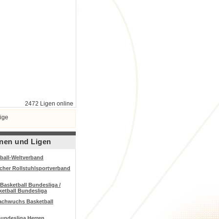
2472 Ligen online
ige
nen und Ligen
ball-Weltverband
cher Rollstuhlsportverband
asketball Bundesliga /
etball Bundesliga
achwuchs Basketball
Bundesliga Herren