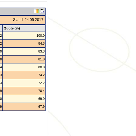
Stand: 24.05.2017
Quote (%)
2
100.0
2
84.3
0
83.3
8
81.8
4
80.0
3
74.2
3
72.2
9
70.4
0
69.0
9
67.9