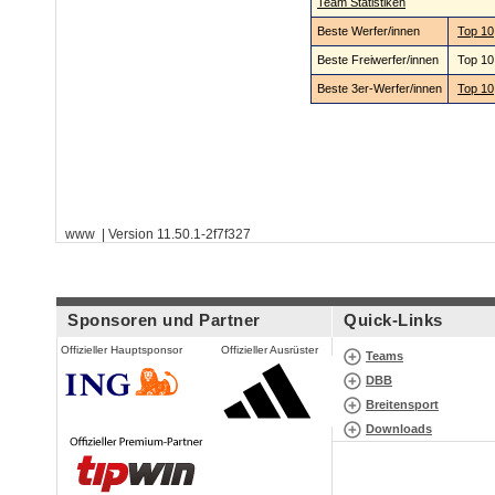
Team Statistiken
Beste Werfer/innen
Top 10
Beste Freiwerfer/innen
Top 1
Beste 3er-Werfer/innen
Top 10
www | Version 11.50.1-2f7f327
Sponsoren und Partner
Quick-Links
Offizieller Hauptsponsor
Offizieller Ausrüster
Teams
DBB
Breitensport
Downloads