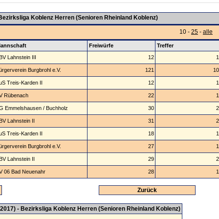
 Bezirksliga Koblenz Herren (Senioren Rheinland Koblenz)
10 -
25
-
alle
annschaft
Freiwürfe
Treffer
BV Lahnstein III
12
1
ürgerverein Burgbrohl e.V.
121
10
uS Treis-Karden II
12
1
V Rübenach
22
1
G Emmelshausen / Buchholz
30
2
BV Lahnstein II
31
2
uS Treis-Karden II
18
1
ürgerverein Burgbrohl e.V.
27
1
BV Lahnstein II
29
2
V 06 Bad Neuenahr
28
1
Zurück
/2017) - Bezirksliga Koblenz Herren (Senioren Rheinland Koblenz)