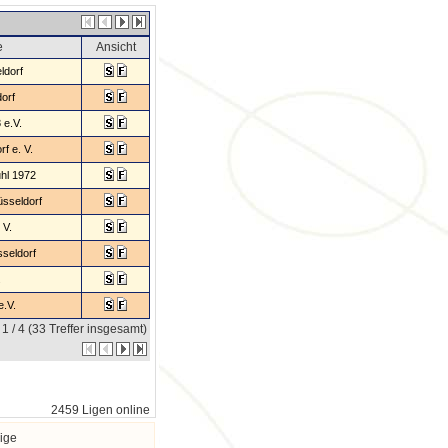
e
Ansicht
ldorf
orf
 e.V.
f e. V.
hl 1972
sseldorf
 V.
seldorf
.
e.V.
 1 / 4 (33 Treffer insgesamt)
2459 Ligen online
ige