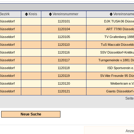
Bezirk
Kreis
Vereinsnummer
Vereinsnam
Düsseldorf
1120101
DJK TUSA 06 Düsse
Düsseldorf
1120104
ART 77/90 Düsseld
Düsseldorf
1120105
TV Grafenberg 1888
Düsseldorf
1120110
TuS Maccabi Düsseldor
Düsseldorf
1120116
SSV Düsseldorf-Knittku
Düsseldorf
1120117
Turngemeinde v.1881 Dü
Düsseldorf
1120118
ISD Sportverein e.
Düsseldorf
1120119
SV Alte Freunde 95 Düs
Düsseldorf
1120120
Weiberkram e.V
Düsseldorf
1120121
Giants Düsseldorf 
Seite
Neue Suche
Anze