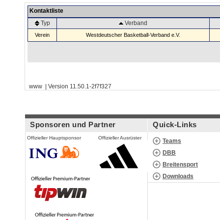
Kontaktliste
Typ
Verband
Verein
Westdeutscher Basketball-Verband e.V.
www | Version 11.50.1-2f7f327
Sponsoren und Partner
Quick-Links
Offizieller Hauptsponsor
Offizieller Ausrüster
Teams
DBB
Breitensport
Downloads