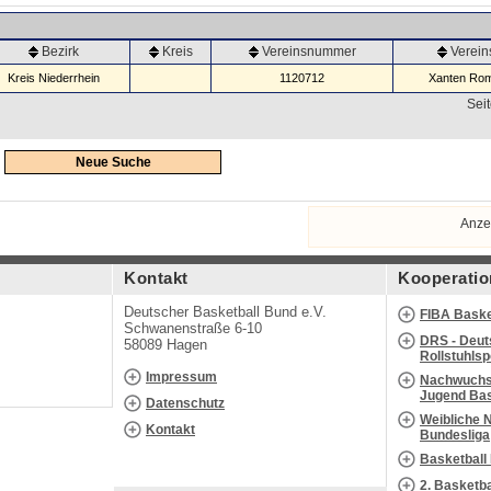
Bezirk
Kreis
Vereinsnummer
Verei
Kreis Niederrhein
1120712
Xanten Rom
Seit
Neue Suche
Anze
Kontakt
Kooperatio
Deutscher Basketball Bund e.V.
FIBA Baske
Schwanenstraße 6-10
DRS - Deut
58089 Hagen
Rollstuhls
Impressum
Nachwuchs 
Jugend Bas
Datenschutz
Weibliche 
Kontakt
Bundesliga
Basketball
2. Basketb