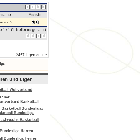
nsname
Ansicht
ans e.V.
e 1 / 1 (1 Treffer insgesamt)
2457 Ligen online
ige
nen und Ligen
tball-Weltverband
scher
portverband Basketball
Basketball Bundesliga /
ketball Bundesliga
Nachwuchs Basketball
 Bundesliga Herren
all Bundesliga Herren