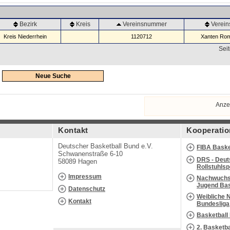
Bezirk
Kreis
Vereinsnummer
Verei
Kreis Niederrhein
1120712
Xanten Rom
Seit
Neue Suche
Anze
Kontakt
Kooperatio
Deutscher Basketball Bund e.V.
FIBA Baske
Schwanenstraße 6-10
DRS - Deut
58089 Hagen
Rollstuhls
Impressum
Nachwuchs 
Jugend Bas
Datenschutz
Weibliche 
Kontakt
Bundesliga
Basketball
2. Basketb