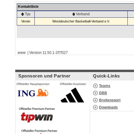
Kontaktliste
Typ
Verband
Verein
Westdeutscher Basketball-Verband e.V.
www | Version 11.50.1-2f7f327
Sponsoren und Partner
Quick-Links
Offizieller Hauptsponsor
Offizieller Ausrüster
Teams
DBB
Breitensport
Downloads