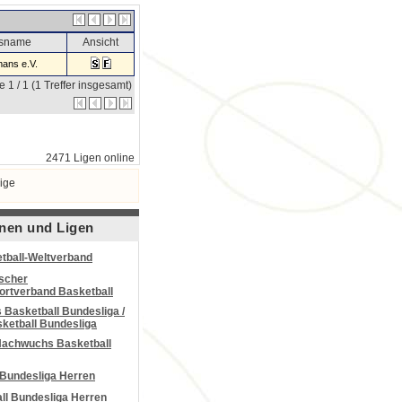
nsname
Ansicht
ans e.V.
e 1 / 1 (1 Treffer insgesamt)
2471 Ligen online
ige
nen und Ligen
tball-Weltverband
scher
portverband Basketball
Basketball Bundesliga /
ketball Bundesliga
Nachwuchs Basketball
 Bundesliga Herren
all Bundesliga Herren